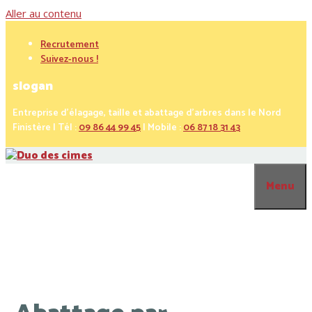
Aller au contenu
Recrutement
Suivez-nous !
slogan
Entreprise d’élagage, taille et abattage d’arbres dans le Nord
Finistère | Tél :
09 86 44 99 45
| Mobile :
06 87 18 31 43
Menu