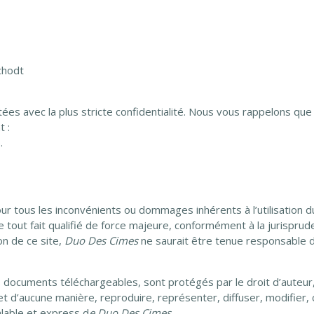
chodt
itées avec la plus stricte confidentialité. Nous vous rappelons que
t :
.
r tous les inconvénients ou dommages inhérents à l’utilisation 
e tout fait qualifié de force majeure, conformément à la jurisprud
on de ce site,
Duo Des Cimes
ne saurait être tenue responsable de
 documents téléchargeables, sont protégés par le droit d’auteur,
t d’aucune manière, reproduire, représenter, diffuser, modifier,
éalable et express d
e
Duo Des Cimes