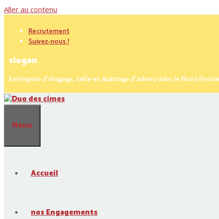
Aller au contenu
Recrutement
Suivez-nous !
slogan
Entreprise d’élagage, taille et abattage d’arbres dans le Nord Finistèr
Menu
Accueil
nos Engagements