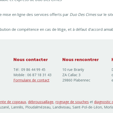
e mise en ligne des services offerts par
Duo Des Cimes
sur le si
ribution de compétence en cas de litige, et à défaut d’accord amia
Nous contacter
Nous rencontrer
Tél : 09 86 44 99 45
10 rue Branly
Mobile : 06 87 18 31 43
ZA Callac 3
Formulaire de contact
29860 Plabennec
ente de copeaux
,
débroussaillage
,
rognage de souches
et
diagnostic 
zané, Lannilis, Ploudalmézeau, Landivisiau, Saint-Pol-de-Léon, Morl