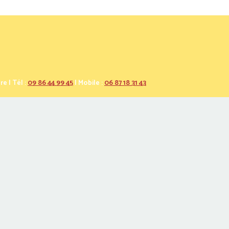
e | Tél :
09 86 44 99 45
| Mobile :
06 87 18 31 43