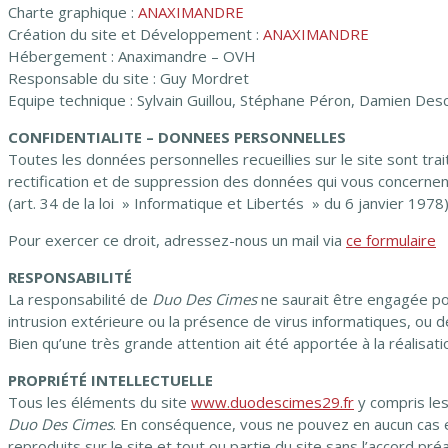
Charte graphique :
ANAXIMANDRE
Création du site et Développement :
ANAXIMANDRE
Hébergement : Anaximandre – OVH
Responsable du site : Guy Mordret
Equipe technique : Sylvain Guillou, Stéphane Péron, Damien Des
CONFIDENTIALITE – DONNEES PERSONNELLES
Toutes les données personnelles recueillies sur le site sont tra
rectification et de suppression des données qui vous concernen
(art. 34 de la loi » Informatique et Libertés » du 6 janvier 1978)
Pour exercer ce droit, adressez-nous un mail via
ce
formulaire
RESPONSABILITÉ
La responsabilité de
Duo Des Cimes
ne saurait être engagée pou
intrusion extérieure ou la présence de virus informatiques, ou d
Bien qu’une très grande attention ait été apportée à la réalisati
PROPRIÉTÉ INTELLECTUELLE
Tous les éléments du site
www.duodescimes29.fr
y compris les
Duo Des Cimes
. En conséquence, vous ne pouvez en aucun cas e
reproduits sur le site et tout ou partie du site sans l’accord pr