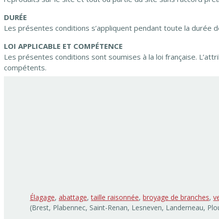
DURÉE
Les présentes conditions s’appliquent pendant toute la durée d
LOI APPLICABLE ET COMPÉTENCE
Les présentes conditions sont soumises à la loi française. L’att
compétents.
Élagage
,
abattage
,
taille raisonnée
,
broyage de branches
,
v
(Brest, Plabennec, Saint-Renan, Lesneven, Landerneau, Plou